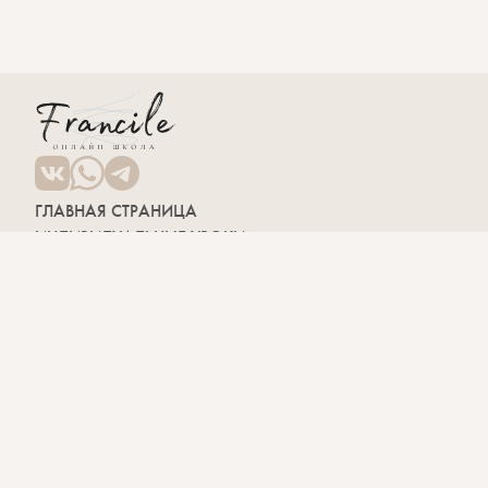
ГЛАВНАЯ СТРАНИЦА
ИНДИВИДУАЛЬНЫЕ УРОКИ
РАЗГОВОРНЫЙ КЛУБ
МЕРОПРИЯТИЯ
ВАКАНСИИ
БЛОГ
КУРСЫ
Фонетический курс
Французский с нуля
Курс A1
Курс A2