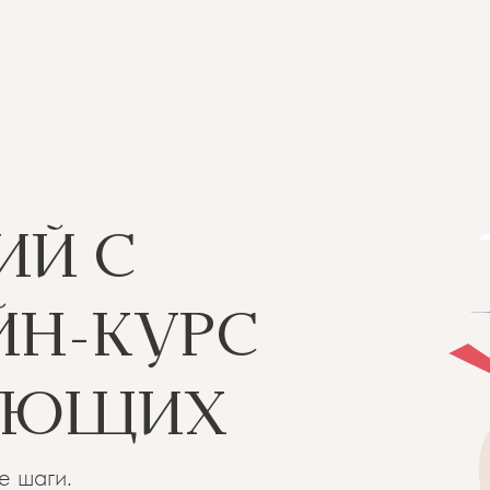
ИЙ С
ЙН-КУРС
АЮЩИХ
е шаги.