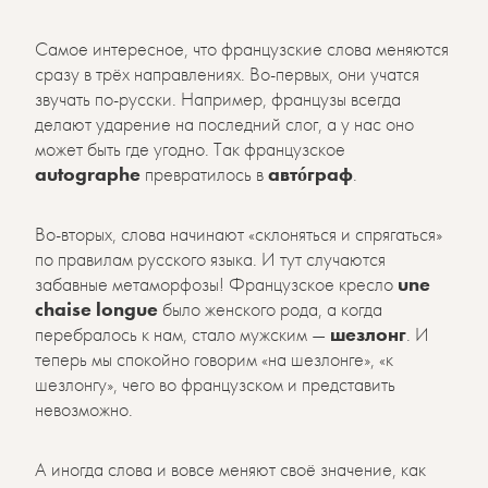
Самое интересное, что французские слова меняются
сразу в трёх направлениях. Во-первых, они учатся
звучать по-русски. Например, французы всегда
делают ударение на последний слог, а у нас оно
может быть где угодно. Так французское
autographe
превратилось в
автóграф
.
Во-вторых, слова начинают «склоняться и спрягаться»
по правилам русского языка. И тут случаются
забавные метаморфозы! Французское кресло
une
chaise longue
было женского рода, а когда
перебралось к нам, стало мужским —
шезлонг
. И
теперь мы спокойно говорим «на шезлонге», «к
шезлонгу», чего во французском и представить
невозможно.
А иногда слова и вовсе меняют своё значение, как