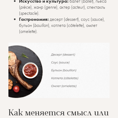
Искусство и культура:
балет (
ballet
), пьеса
(
pièce
), жанр (
genre
), актер (
acteur
), спектакль
(
spectacle
).
Гастрономия:
десерт (
dessert
), соус (
sauce
),
бульон (
bouillon
), котлета (
côtelette
), омлет
(
omelette
).
Как меняется смысл или