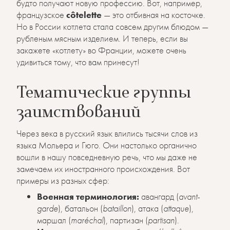
будто получают новую профессию. Вот, например,
французское
côtelette
— это отбивная на косточке.
Но в России котлета стала совсем другим блюдом —
рубленым мясным изделием. И теперь, если вы
закажете «котлету» во Франции, можете очень
удивиться тому, что вам принесут!
Тематические группы
заимствований
Через века в русский язык влились тысячи слов из
языка Мольера и Гюго. Они настолько органично
вошли в нашу повседневную речь, что мы даже не
замечаем их иностранного происхождения. Вот
примеры из разных сфер:
Военная терминология:
авангард (
avant-
garde
), батальон (
bataillon
), атака (
attaque
),
маршал (
maréchal
), партизан (
partisan
).