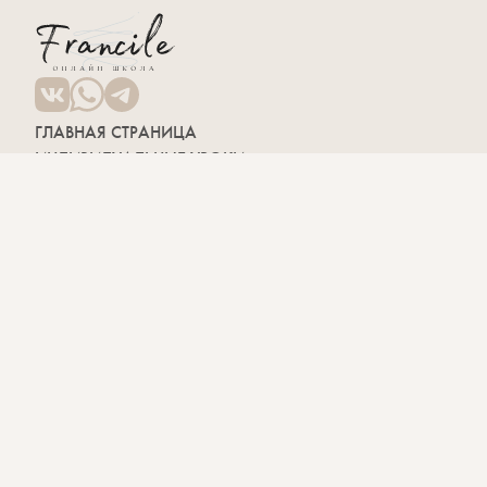
ГЛАВНАЯ СТРАНИЦА
ИНДИВИДУАЛЬНЫЕ УРОКИ
РАЗГОВОРНЫЙ КЛУБ
МЕРОПРИЯТИЯ
ВАКАНСИИ
БЛОГ
КУРСЫ
Фонетический курс
Французский с нуля
Курс A1
Курс A2
Курс B1
Курс B2
ЮРИДИЧЕСКАЯ
ИНФОРМАЦИЯ